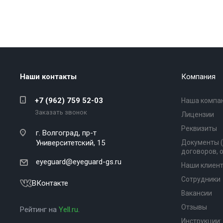
Наши контакты
Компания
+7 (962) 759 52-03
Наша компа
Заказать звонок
Лицензии
Реквизиты
г. Волгоград,
пр-т
Университетский, 15
Документы 
договоров, 
eyeguard@eyeguard-gs.ru
Наши клиен
Сотрудники
ВКонтакте
Вакансии
Отзывы
Рейтинг на
Yell.ru
.
Инструкции: