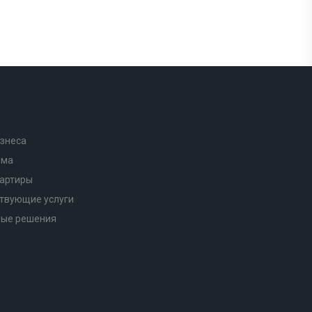
знеса
ома
вартиры
твующие услуги
ные решения