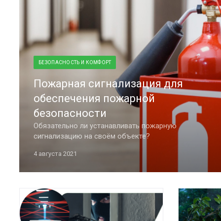
БЕЗОПАСНОСТЬ И КОМФОРТ
Пожарная сигнализация для
обеспечения пожарной
безопасности
Обязательно ли устанавливать пожарную
сигнализацию на своём объекте?
4 августа 2021
Что грозит за неисполнение Федерального закона
ФЗ №123 от 22.07.2008г.?