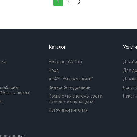
1
2
Каталог
Услуги
ния
Hikvision (AXPro)
Для би
Норд
Для д
AJAX "Умная защита"
Для к
(шаблоны
Видеооборудование
Сопутс
образцы писем)
Комплекты системы света
Пакет
ты
звукового оповещения
Источники питания
 постановка/