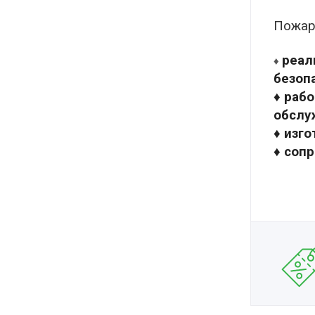
Пожар
реал
♦
безоп
♦ раб
обслу
♦ изг
♦ соп