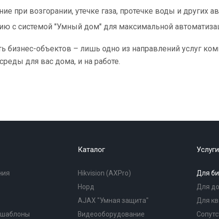
ие при возгорании, утечке газа, протечке воды и других а
ию с системой "Умный дом" для максимальной автоматизац
ь бизнес-объектов – лишь одно из направлений услуг компа
среды для вас дома, и на работе.
Каталог
Услуги
ния
Hikvision (AXPro)
Для би
Норд
Для д
AJAX "Умная защита"
Для к
(шаблоны
Видеооборудование
Сопутс