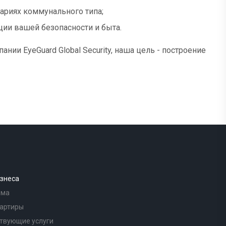
вариях коммунального типа;
ии вашей безопасности и быта.
нии EyeGuard Global Security, наша цель - построение
знеса
ома
вартиры
твующие услуги