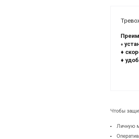
Трево
Преим
уста
♦
♦ ско
♦ удо
Чтобы защи
Личную м
Оператив