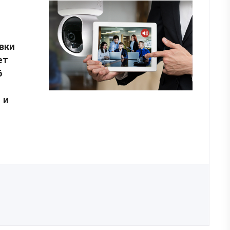
вки
ет
6
 и