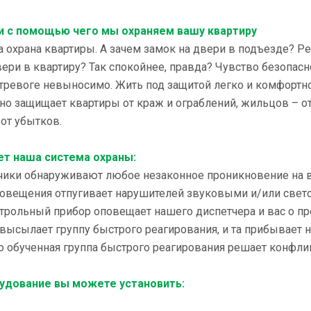
 и с помощью чего мы охраняем вашу квартиру
 охрана квартиры. А зачем замок на двери в подъезде? Ре
вери в квартиру? Так спокойнее, правда? Чувство безопасн
тревоге невыносимо. Жить под защитой легко и комфортно
но защищает квартиры от краж и ограблений, жильцов – от
от убытков.
ет наша система охраны:
атчики обнаруживают любое незаконное проникновение на 
оповещения отпугивает нарушителей звуковыми и/или свет
трольный прибор оповещает нашего диспетчера и вас о п
 высылает группу быстрого реагирования, и та прибывает н
о обученная группа быстрого реагирования решает конфлик
удование вы можете установить: