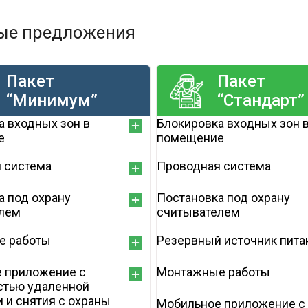
ые предложения
Пакет
Пакет
“Минимум”
“Стандарт”
а входных зон в
Блокировка входных зон 
е
помещение
 система
Проводная система
а под охрану
Постановка под охрану
лем
считывателем
е работы
Резервный источник пита
 приложение с
Монтажные работы
тью удаленной
 и снятия с охраны
Мобильное приложение с