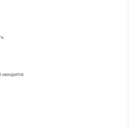
ь;
 находится..