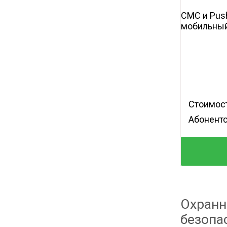
СМС и Pus
мобильный
Стоимост
Абонентс
Охранн
безопа