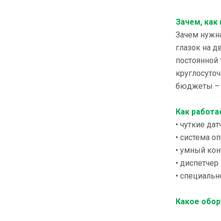
Зачем, как
Зачем нужна
глазок на д
постоянной 
круглосуточ
бюджеты – 
Как работа
• чуткие д
• система 
• умный кон
• диспетчер
• специальн
Какое обор