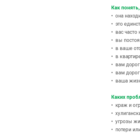
Как понять
• она наход
• это единс
• вас часто
• вы постоя
• в ваше от
• в квартир
• вам дорог
• вам дорог
• ваша жизн
Каких проб
• краж и ог
• хулиганск
• угрозы жи
• потери ил