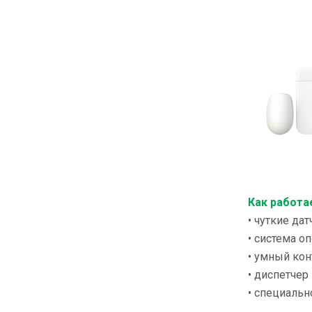
Как работа
• чуткие д
• система 
• умный кон
• диспетчер
• специальн