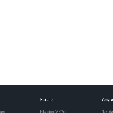
Каталог
Услуги
ния
Hikvision (AXPro)
Для би