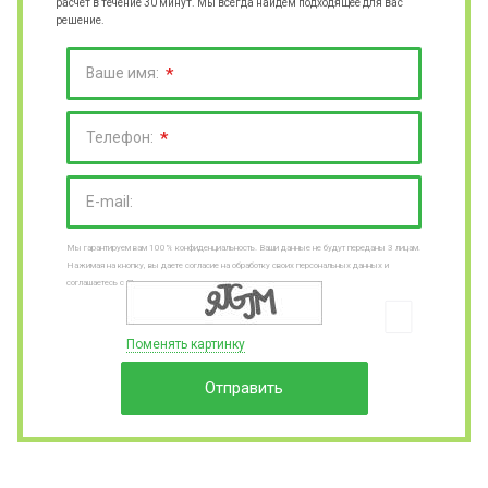
расчет в течение 30 минут. Мы всегда найдем подходящее для вас
решение.
*
Ваше имя:
*
Телефон:
E-mail:
Мы гарантируем вам 100% конфиденциальность. Ваши данные не будут переданы 3 лицам.
Нажимая на кнопку, вы даете согласие на обработку своих персональных данных и
соглашаетесь с Пользовательским соглашениями
Поменять картинку
Отправить