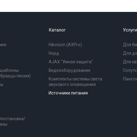
Каталог
Услуги
ния
Hikvision (AXPro)
Для би
Норд
Для д
AJAX "Умная защита"
Для к
(шаблоны
Видеооборудование
Сопутс
образцы писем)
Комплекты системы света
Пакет
ты
звукового оповещения
Источники питания
 постановка/
раны