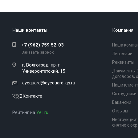
Наши контакты
Компания
+7 (962) 759 52-03
Наша компа
Заказать звонок
Лицензии
Реквизиты
г. Волгоград,
пр-т
Университетский, 15
Документы 
договоров, 
eyeguard@eyeguard-gs.ru
Наши клиен
Сотрудники
ВКонтакте
Вакансии
Отзывы
Рейтинг на
Yell.ru
.
Инструкции:
снятие с ох