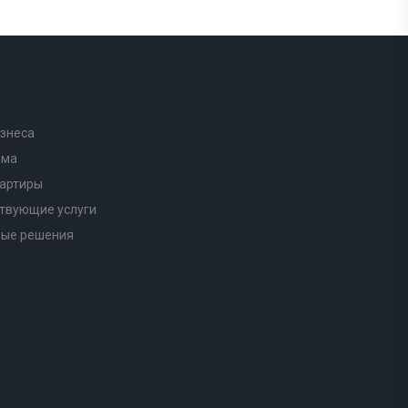
знеса
ома
вартиры
твующие услуги
ные решения